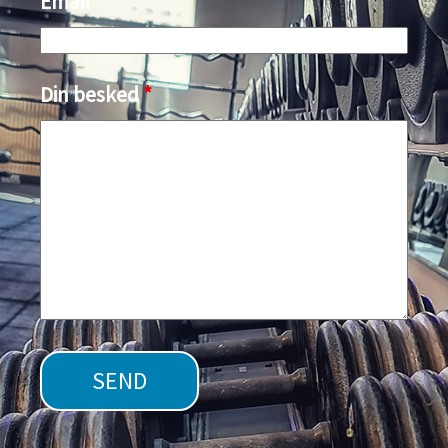
Email
*
Din besked
*