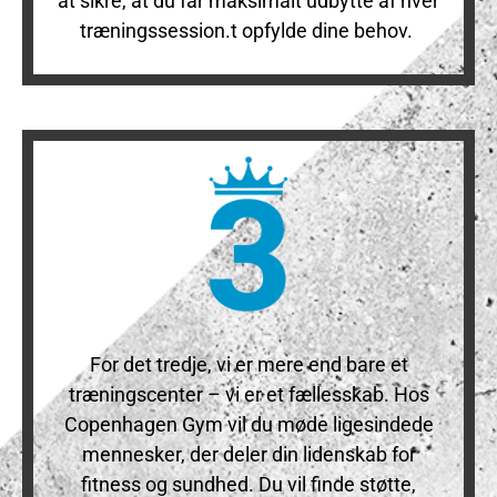
at sikre, at du får maksimalt udbytte af hver
træningssession.t opfylde dine behov.
For det tredje, vi er mere end bare et
træningscenter – vi er et fællesskab. Hos
Copenhagen Gym vil du møde ligesindede
mennesker, der deler din lidenskab for
fitness og sundhed. Du vil finde støtte,